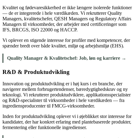
Kvalitet og fødevaresikkerhed er ikke længere isolerede funktioner
— de er integrerede i hele værdikæden. Vi rekrutterer Quality
Managers, kvalitetschefer, QESH Managers og Regulatory Affairs
Managers til virksomheder, der arbejder med certificeringer som
IFS, BRCGS, ISO 22000 og HACCP.
Vi oplever en stigende interesse for profiler med kompetencer, der
spænder bredt over både kvalitet, miljø og arbejdsmiljø (EHS).
Quality Manager & Kvalitetschef: Job, løn og karriere →
R&D & Produktudvikling
Innovation og produktudvikling er i høj kurs i en branche, der
navigerer mellem forbrugertendenser, bæredygtighedskrav og ny
teknologi. Vi rekrutterer produktudviklere, applikationsspecialister
og R&D-specialister til virksomheder i hele værdikæden — fra
ingrediensproducenter til FMCG-virksomheder.
Inden for produktudvikling oplever vi i øjeblikket stor interesse for
kandidater, der har konkret erfaring med plantebaserede produkter,
fermentering eller funktionelle ingredienser.