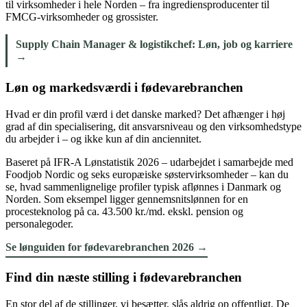
til virksomheder i hele Norden – fra ingrediensproducenter til
FMCG-virksomheder og grossister.
Supply Chain Manager & logistikchef: Løn, job og karriere
→
Løn og markedsværdi i fødevarebranchen
Hvad er din profil værd i det danske marked? Det afhænger i høj
grad af din specialisering, dit ansvarsniveau og den virksomhedstype
du arbejder i – og ikke kun af din anciennitet.
Baseret på IFR-A Lønstatistik 2026 – udarbejdet i samarbejde med
Foodjob Nordic og seks europæiske søstervirksomheder – kan du
se, hvad sammenlignelige profiler typisk aflønnes i Danmark og
Norden. Som eksempel ligger gennemsnitslønnen for en
procesteknolog på ca. 43.500 kr./md. ekskl. pension og
personalegoder.
Se lønguiden for fødevarebranchen 2026 →
Find din næste stilling i fødevarebranchen
En stor del af de stillinger, vi besætter, slås aldrig op offentligt. De