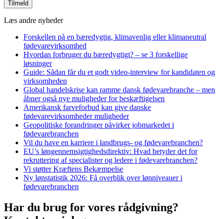
Læs andre nyheder
Forskellen på en bæredygtig, klimavenlig eller klimaneutral
fødevarevirksomhed
Hvordan forbruger du bæredygtigt? – se 3 forskellige
løsninger
Guide: Sådan får du et godt video-interview for kandidaten og
virksomheden
Global handelskrise kan ramme dansk fødevarebranche – men
åbner også nye muligheder for beskæftigelsen
Amerikansk farveforbud kan give danske
fødevarevirksomheder muligheder
Geopolitiske forandringer påvirker jobmarkedet i
fødevarebranchen
Vil du have en karriere i landbrugs- og fødevarebranchen?
EU’s løngennemsigtighedsdirektiv: Hvad betyder det for
rekruttering af specialister og ledere i fødevarebranchen?
Vi støtter Kræftens Bekæmpelse
Ny lønstatistik 2026: Få overblik over lønniveauer i
fødevarebranchen
Har du brug for vores
rådgivning?