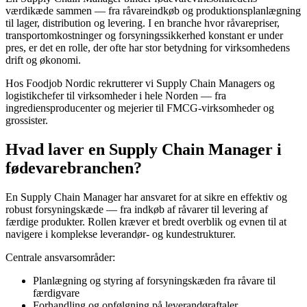
værdikæde sammen — fra råvareindkøb og produktionsplanlægning
til lager, distribution og levering. I en branche hvor råvarepriser,
transportomkostninger og forsyningssikkerhed konstant er under
pres, er det en rolle, der ofte har stor betydning for virksomhedens
drift og økonomi.
Hos Foodjob Nordic rekrutterer vi Supply Chain Managers og
logistikchefer til virksomheder i hele Norden — fra
ingrediensproducenter og mejerier til FMCG-virksomheder og
grossister.
Hvad laver en Supply Chain Manager i
fødevarebranchen?
En Supply Chain Manager har ansvaret for at sikre en effektiv og
robust forsyningskæde — fra indkøb af råvarer til levering af
færdige produkter. Rollen kræver et bredt overblik og evnen til at
navigere i komplekse leverandør- og kundestrukturer.
Centrale ansvarsområder:
Planlægning og styring af forsyningskæden fra råvare til
færdigvare
Forhandling og opfølgning på leverandøraftaler