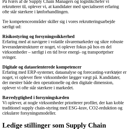
På tværs af de Supply Chain Managers og logistikchefer vi
rekrutterer til, oplever vi, at kandidater med specialiseret erfaring
ofte står stærkere i lønforhandlingen.
Tre kompetenceområder skiller sig i vores rekrutteringsarbejde
særligt ud:
Risikostyring og forsyningssikkerhed
Erfaring med at navigere i volatile råvaremarkeder og sikre robuste
leverandørstrukturer er noget, vi oplever fokus på hos en del
virksomheder – særligt i en tid hvor energi- og transportpriser
svinger.
Digitale og dataorienterede kompetencer
Erfaring med ERP-systemer, dataanalyse og forecasting-værktøjer er
noget, vi oplever flere virksomheder lægger vægt på. Kandidater,
der mestrer både den operationelle og den digitale dimension,
oplever vi ofte står stærkere i markedet.
Bæredygtighed i forsyningskæden
Vi oplever, at nogle virksomheder prioriterer profiler, der kan koble
traditionel supply chain-styring med ESG-krav, CO2-reduktion og
cirkulære forsyningsmodeller.
Ledige stillinger som Supply Chain