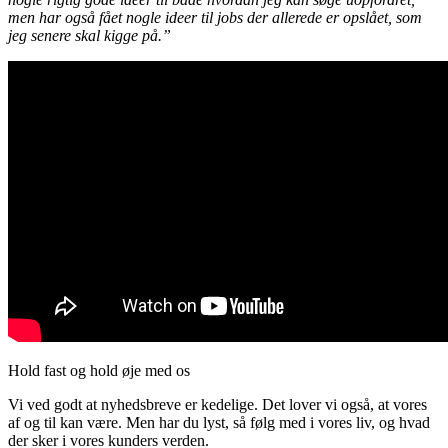
men har også fået nogle ideer til jobs der allerede er opslået, som
jeg senere skal kigge på.”
Hold fast og hold øje med os
Vi ved godt at nyhedsbreve er kedelige. Det lover vi også, at vores
af og til kan være. Men har du lyst, så følg med i vores liv, og hvad
der sker i vores kunders verden.