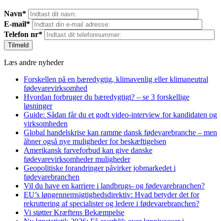
Navn*
E-mail*
Telefon nr*
Læs andre nyheder
Forskellen på en bæredygtig, klimavenlig eller klimaneutral
fødevarevirksomhed
Hvordan forbruger du bæredygtigt? – se 3 forskellige
løsninger
Guide: Sådan får du et godt video-interview for kandidaten og
virksomheden
Global handelskrise kan ramme dansk fødevarebranche – men
åbner også nye muligheder for beskæftigelsen
Amerikansk farveforbud kan give danske
fødevarevirksomheder muligheder
Geopolitiske forandringer påvirker jobmarkedet i
fødevarebranchen
Vil du have en karriere i landbrugs- og fødevarebranchen?
EU’s løngennemsigtighedsdirektiv: Hvad betyder det for
rekruttering af specialister og ledere i fødevarebranchen?
Vi støtter Kræftens Bekæmpelse