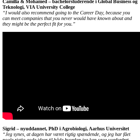
Camilla & Mohamed – bachelorstuderende i Global Business og
Teknologi, VIA University College
“I would also recommend going to the Career Day, because you
can meet companies that you never would have known about and
they might be the perfect fit for you.”
Sigrid – nyuddannet, PhD i Agrobiologi, Aarhus Universitet
“Jeg synes, at dagen har været rigtig spændende, og jeg har fået
nogle rigtig gode ideer til både hvordan jeg kan søge uopfordret,