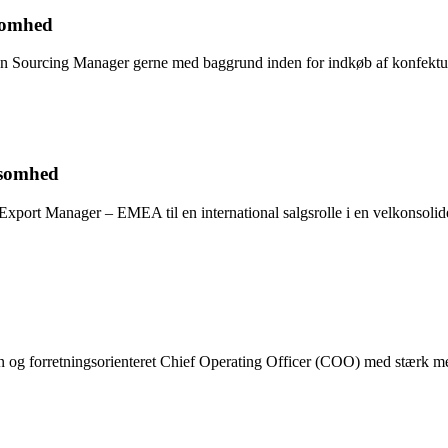
somhed
en Sourcing Manager gerne med baggrund inden for indkøb af konfekture,
ksomhed
xport Manager – EMEA til en international salgsrolle i en velkonsolid
orretningsorienteret Chief Operating Officer (COO) med stærk mejerif