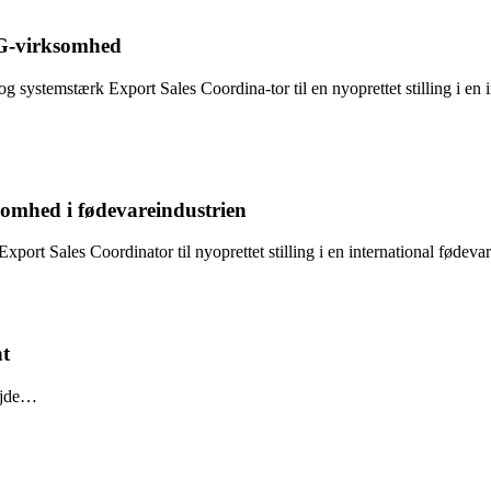
CG-virksomhed
g systemstærk Export Sales Coordina-tor til en nyoprettet stilling i e
omhed i fødevareindustrien
ort Sales Coordinator til nyoprettet stilling i en international fødev
nt
bejde…