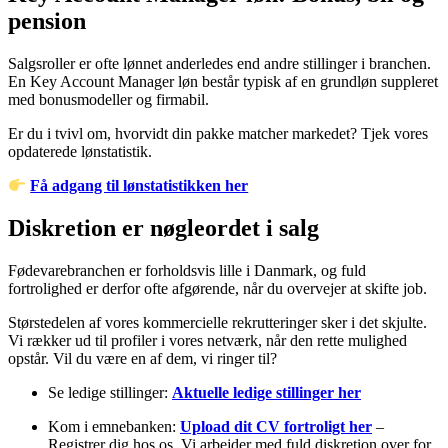
pension
Salgsroller er ofte lønnet anderledes end andre stillinger i branchen.
En Key Account Manager løn består typisk af en grundløn suppleret
med bonusmodeller og firmabil.
Er du i tvivl om, hvorvidt din pakke matcher markedet? Tjek vores
opdaterede lønstatistik.
Få adgang til lønstatistikken her
Diskretion er nøgleordet i salg
Fødevarebranchen er forholdsvis lille i Danmark, og fuld
fortrolighed er derfor ofte afgørende, når du overvejer at skifte job.
Størstedelen af vores kommercielle rekrutteringer sker i det skjulte.
Vi rækker ud til profiler i vores netværk, når den rette mulighed
opstår. Vil du være en af dem, vi ringer til?
Se ledige stillinger:
Aktuelle ledige stillinger her
Kom i emnebanken:
Upload dit CV fortroligt her
–
Registrer dig hos os. Vi arbejder med fuld diskretion over for