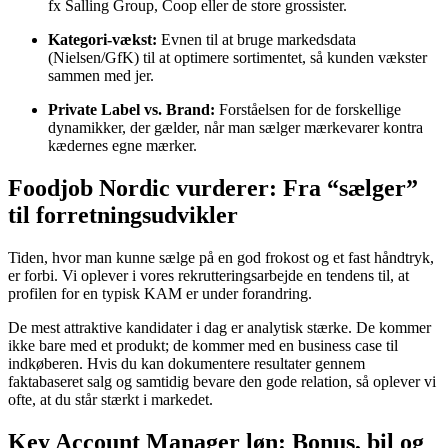
fx Salling Group, Coop eller de store grossister.
Kategori-vækst:
Evnen til at bruge markedsdata
(Nielsen/GfK) til at optimere sortimentet, så kunden vækster
sammen med jer.
Private Label vs. Brand:
Forståelsen for de forskellige
dynamikker, der gælder, når man sælger mærkevarer kontra
kædernes egne mærker.
Foodjob Nordic vurderer: Fra “sælger”
til forretningsudvikler
Tiden, hvor man kunne sælge på en god frokost og et fast håndtryk,
er forbi. Vi oplever i vores rekrutteringsarbejde en tendens til, at
profilen for en typisk KAM er under forandring.
De mest attraktive kandidater i dag er analytisk stærke. De kommer
ikke bare med et produkt; de kommer med en business case til
indkøberen. Hvis du kan dokumentere resultater gennem
faktabaseret salg og samtidig bevare den gode relation, så oplever vi
ofte, at du står stærkt i markedet.
Key Account Manager løn: Bonus, bil og