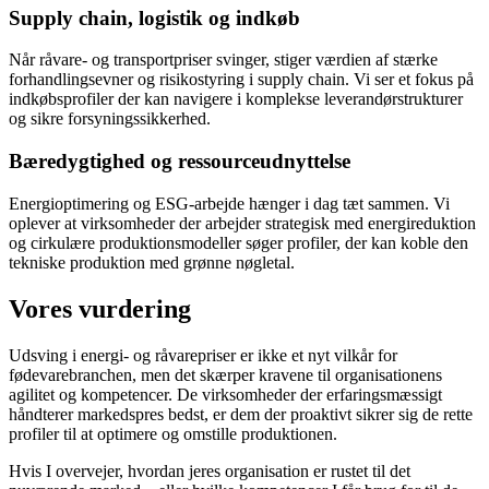
Supply chain, logistik og indkøb
Når råvare- og transportpriser svinger, stiger værdien af stærke
forhandlingsevner og risikostyring i supply chain. Vi ser et fokus på
indkøbsprofiler der kan navigere i komplekse leverandørstrukturer
og sikre forsyningssikkerhed.
Bæredygtighed og ressourceudnyttelse
Energioptimering og ESG-arbejde hænger i dag tæt sammen. Vi
oplever at virksomheder der arbejder strategisk med energireduktion
og cirkulære produktionsmodeller søger profiler, der kan koble den
tekniske produktion med grønne nøgletal.
Vores vurdering
Udsving i energi- og råvarepriser er ikke et nyt vilkår for
fødevarebranchen, men det skærper kravene til organisationens
agilitet og kompetencer. De virksomheder der erfaringsmæssigt
håndterer markedspres bedst, er dem der proaktivt sikrer sig de rette
profiler til at optimere og omstille produktionen.
Hvis I overvejer, hvordan jeres organisation er rustet til det