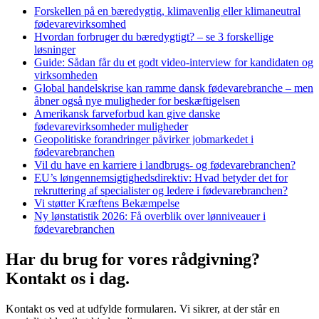
Forskellen på en bæredygtig, klimavenlig eller klimaneutral
fødevarevirksomhed
Hvordan forbruger du bæredygtigt? – se 3 forskellige
løsninger
Guide: Sådan får du et godt video-interview for kandidaten og
virksomheden
Global handelskrise kan ramme dansk fødevarebranche – men
åbner også nye muligheder for beskæftigelsen
Amerikansk farveforbud kan give danske
fødevarevirksomheder muligheder
Geopolitiske forandringer påvirker jobmarkedet i
fødevarebranchen
Vil du have en karriere i landbrugs- og fødevarebranchen?
EU’s løngennemsigtighedsdirektiv: Hvad betyder det for
rekruttering af specialister og ledere i fødevarebranchen?
Vi støtter Kræftens Bekæmpelse
Ny lønstatistik 2026: Få overblik over lønniveauer i
fødevarebranchen
Har du brug for vores
rådgivning?
Kontakt os i dag.
Kontakt os ved at udfylde formularen. Vi sikrer, at der står en