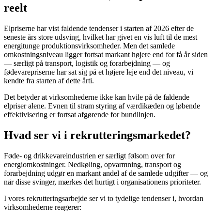
reelt
Elpriserne har vist faldende tendenser i starten af 2026 efter de
seneste års store udsving, hvilket har givet en vis luft til de mest
energitunge produktionsvirksomheder. Men det samlede
omkostningsniveau ligger fortsat markant højere end for få år siden
— særligt på transport, logistik og forarbejdning — og
fødevarepriserne har sat sig på et højere leje end det niveau, vi
kendte fra starten af dette årti.
Det betyder at virksomhederne ikke kan hvile på de faldende
elpriser alene. Evnen til stram styring af værdikæden og løbende
effektivisering er fortsat afgørende for bundlinjen.
Hvad ser vi i rekrutteringsmarkedet?
Føde- og drikkevareindustrien er særligt følsom over for
energiomkostninger. Nedkøling, opvarmning, transport og
forarbejdning udgør en markant andel af de samlede udgifter — og
når disse svinger, mærkes det hurtigt i organisationens prioriteter.
I vores rekrutteringsarbejde ser vi to tydelige tendenser i, hvordan
virksomhederne reagerer: